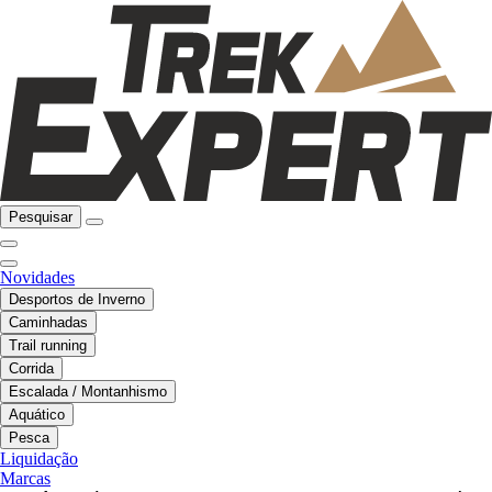
Pesquisar
Novidades
Desportos de Inverno
Caminhadas
Trail running
Corrida
Escalada / Montanhismo
Aquático
Pesca
Liquidação
Marcas