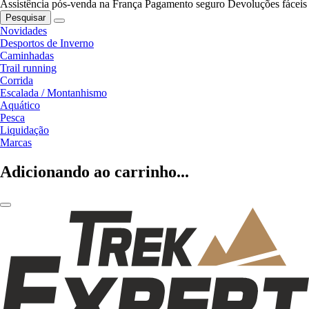
Assistência pós-venda na França
Pagamento seguro
Devoluções fáceis
Pesquisar
Novidades
Desportos de Inverno
Caminhadas
Trail running
Corrida
Escalada / Montanhismo
Aquático
Pesca
Liquidação
Marcas
Adicionando ao carrinho...