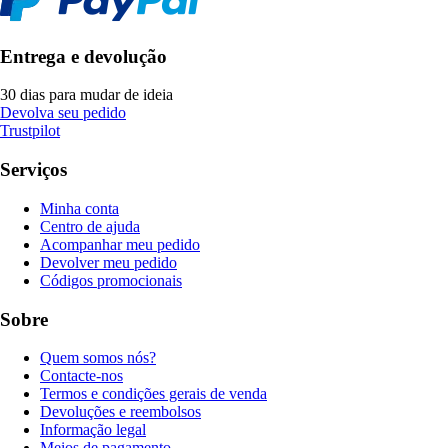
Entrega e devolução
30 dias para mudar de ideia
Devolva seu pedido
Trustpilot
Serviços
Minha conta
Centro de ajuda
Acompanhar meu pedido
Devolver meu pedido
Códigos promocionais
Sobre
Quem somos nós?
Contacte-nos
Termos e condições gerais de venda
Devoluções e reembolsos
Informação legal
Meios de pagamento