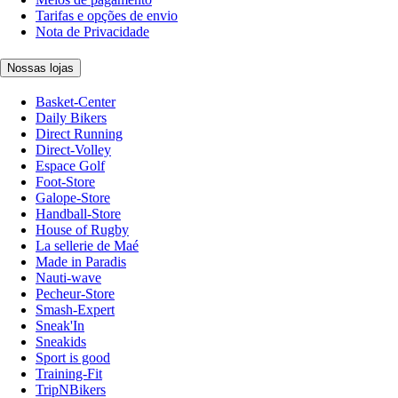
Tarifas e opções de envio
Nota de Privacidade
Nossas lojas
Basket-Center
Daily Bikers
Direct Running
Direct-Volley
Espace Golf
Foot-Store
Galope-Store
Handball-Store
House of Rugby
La sellerie de Maé
Made in Paradis
Nauti-wave
Pecheur-Store
Smash-Expert
Sneak'In
Sneakids
Sport is good
Training-Fit
TripNBikers