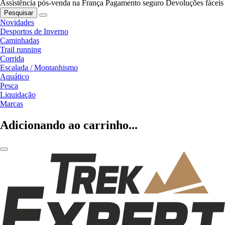
Assistência pós-venda na França
Pagamento seguro
Devoluções fáceis
Pesquisar
Novidades
Desportos de Inverno
Caminhadas
Trail running
Corrida
Escalada / Montanhismo
Aquático
Pesca
Liquidação
Marcas
Adicionando ao carrinho...