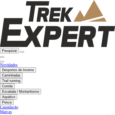
Pesquisar
Novidades
Desportos de Inverno
Caminhadas
Trail running
Corrida
Escalada / Montanhismo
Aquático
Pesca
Liquidação
Marcas