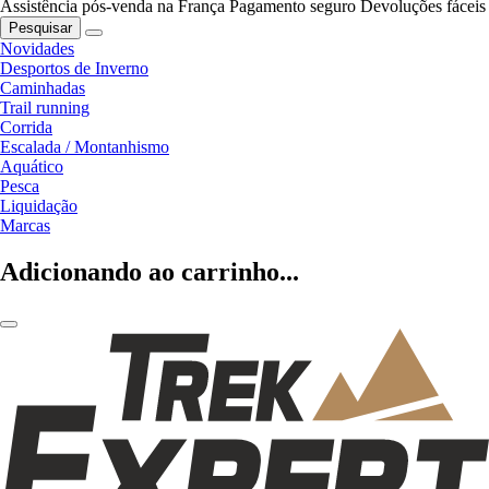
Assistência pós-venda na França
Pagamento seguro
Devoluções fáceis
Pesquisar
Novidades
Desportos de Inverno
Caminhadas
Trail running
Corrida
Escalada / Montanhismo
Aquático
Pesca
Liquidação
Marcas
Adicionando ao carrinho...