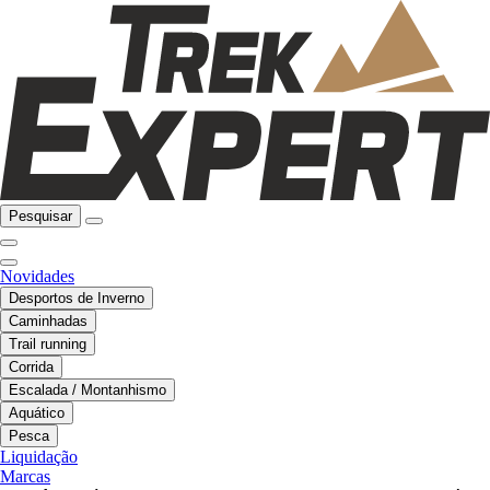
Pesquisar
Novidades
Desportos de Inverno
Caminhadas
Trail running
Corrida
Escalada / Montanhismo
Aquático
Pesca
Liquidação
Marcas