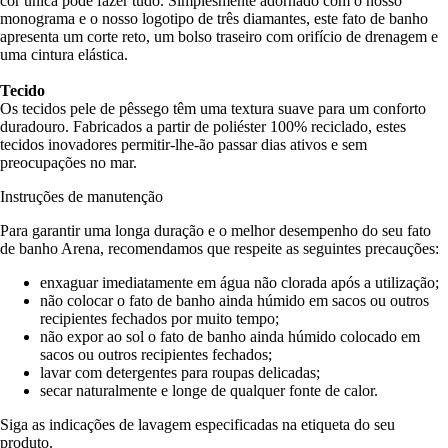
cor única pode fazer tudo. Simplesmente adornado com o nosso
monograma e o nosso logotipo de três diamantes, este fato de banho
apresenta um corte reto, um bolso traseiro com orifício de drenagem e
uma cintura elástica.
Tecido
Os tecidos pele de pêssego têm uma textura suave para um conforto
duradouro. Fabricados a partir de poliéster 100% reciclado, estes
tecidos inovadores permitir-lhe-ão passar dias ativos e sem
preocupações no mar.
Instruções de manutenção
Para garantir uma longa duração e o melhor desempenho do seu fato
de banho Arena, recomendamos que respeite as seguintes precauções:
enxaguar imediatamente em água não clorada após a utilização;
não colocar o fato de banho ainda húmido em sacos ou outros
recipientes fechados por muito tempo;
não expor ao sol o fato de banho ainda húmido colocado em
sacos ou outros recipientes fechados;
lavar com detergentes para roupas delicadas;
secar naturalmente e longe de qualquer fonte de calor.
Siga as indicações de lavagem especificadas na etiqueta do seu
produto.