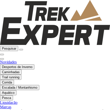
Pesquisar
Novidades
Desportos de Inverno
Caminhadas
Trail running
Corrida
Escalada / Montanhismo
Aquático
Pesca
Liquidação
Marcas