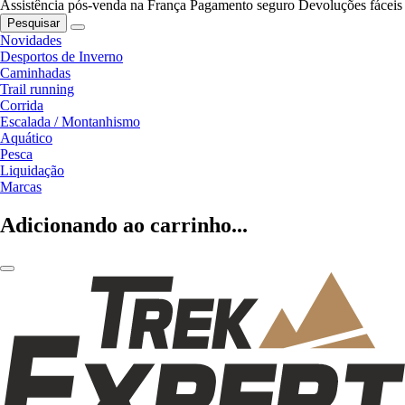
Assistência pós-venda na França
Pagamento seguro
Devoluções fáceis
Pesquisar
Novidades
Desportos de Inverno
Caminhadas
Trail running
Corrida
Escalada / Montanhismo
Aquático
Pesca
Liquidação
Marcas
Adicionando ao carrinho...