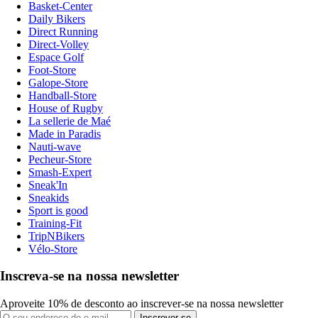
Basket-Center
Daily Bikers
Direct Running
Direct-Volley
Espace Golf
Foot-Store
Galope-Store
Handball-Store
House of Rugby
La sellerie de Maé
Made in Paradis
Nauti-wave
Pecheur-Store
Smash-Expert
Sneak'In
Sneakids
Sport is good
Training-Fit
TripNBikers
Vélo-Store
Inscreva-se na nossa newsletter
Aproveite 10% de desconto ao inscrever-se na nossa newsletter
Inscrever-se