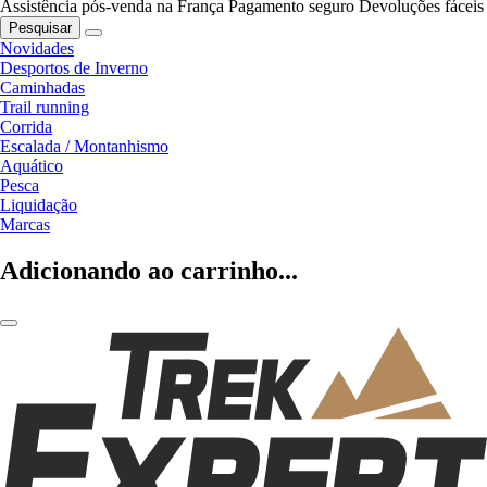
Assistência pós-venda na França
Pagamento seguro
Devoluções fáceis
Pesquisar
Novidades
Desportos de Inverno
Caminhadas
Trail running
Corrida
Escalada / Montanhismo
Aquático
Pesca
Liquidação
Marcas
Adicionando ao carrinho...