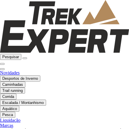
Pesquisar
Novidades
Desportos de Inverno
Caminhadas
Trail running
Corrida
Escalada / Montanhismo
Aquático
Pesca
Liquidação
Marcas