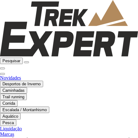
Pesquisar
Novidades
Desportos de Inverno
Caminhadas
Trail running
Corrida
Escalada / Montanhismo
Aquático
Pesca
Liquidação
Marcas