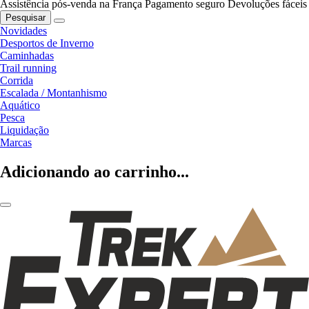
Assistência pós-venda na França
Pagamento seguro
Devoluções fáceis
Pesquisar
Novidades
Desportos de Inverno
Caminhadas
Trail running
Corrida
Escalada / Montanhismo
Aquático
Pesca
Liquidação
Marcas
Adicionando ao carrinho...