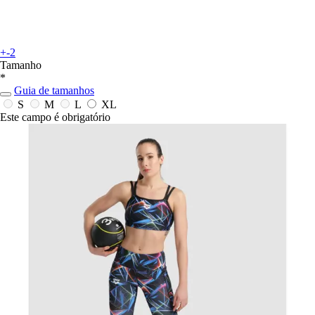
+-2
Tamanho
*
Guia de tamanhos
S
M
L
XL
Este campo é obrigatório