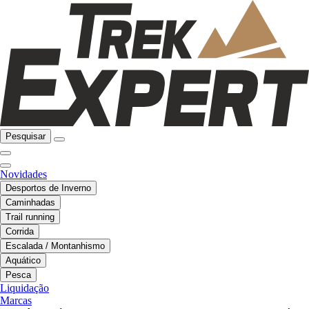
Pesquisar
Novidades
Desportos de Inverno
Caminhadas
Trail running
Corrida
Escalada / Montanhismo
Aquático
Pesca
Liquidação
Marcas