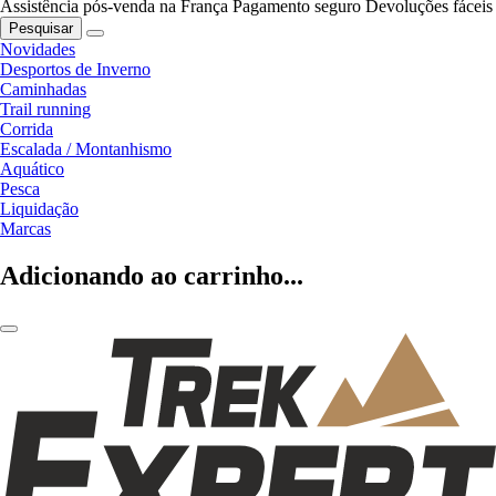
Assistência pós-venda na França
Pagamento seguro
Devoluções fáceis
Pesquisar
Novidades
Desportos de Inverno
Caminhadas
Trail running
Corrida
Escalada / Montanhismo
Aquático
Pesca
Liquidação
Marcas
Adicionando ao carrinho...