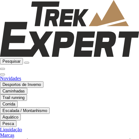
Pesquisar
Novidades
Desportos de Inverno
Caminhadas
Trail running
Corrida
Escalada / Montanhismo
Aquático
Pesca
Liquidação
Marcas