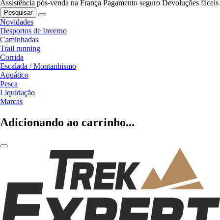
Assistência pós-venda na França
Pagamento seguro
Devoluções fáceis
Pesquisar
Novidades
Desportos de Inverno
Caminhadas
Trail running
Corrida
Escalada / Montanhismo
Aquático
Pesca
Liquidação
Marcas
Adicionando ao carrinho...