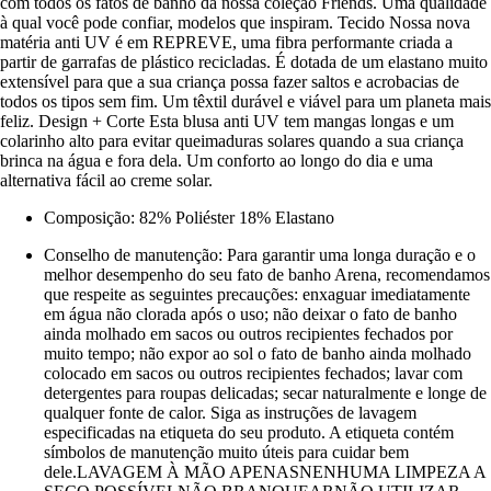
com todos os fatos de banho da nossa coleção Friends. Uma qualidade
à qual você pode confiar, modelos que inspiram. Tecido Nossa nova
matéria anti UV é em REPREVE, uma fibra performante criada a
partir de garrafas de plástico recicladas. É dotada de um elastano muito
extensível para que a sua criança possa fazer saltos e acrobacias de
todos os tipos sem fim. Um têxtil durável e viável para um planeta mais
feliz. Design + Corte Esta blusa anti UV tem mangas longas e um
colarinho alto para evitar queimaduras solares quando a sua criança
brinca na água e fora dela. Um conforto ao longo do dia e uma
alternativa fácil ao creme solar.
Composição: 82% Poliéster 18% Elastano
Conselho de manutenção: Para garantir uma longa duração e o
melhor desempenho do seu fato de banho Arena, recomendamos
que respeite as seguintes precauções: enxaguar imediatamente
em água não clorada após o uso; não deixar o fato de banho
ainda molhado em sacos ou outros recipientes fechados por
muito tempo; não expor ao sol o fato de banho ainda molhado
colocado em sacos ou outros recipientes fechados; lavar com
detergentes para roupas delicadas; secar naturalmente e longe de
qualquer fonte de calor. Siga as instruções de lavagem
especificadas na etiqueta do seu produto. A etiqueta contém
símbolos de manutenção muito úteis para cuidar bem
dele.LAVAGEM À MÃO APENASNENHUMA LIMPEZA A