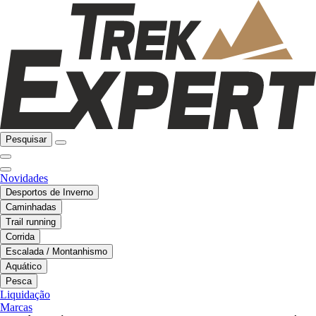
Pesquisar
Novidades
Desportos de Inverno
Caminhadas
Trail running
Corrida
Escalada / Montanhismo
Aquático
Pesca
Liquidação
Marcas