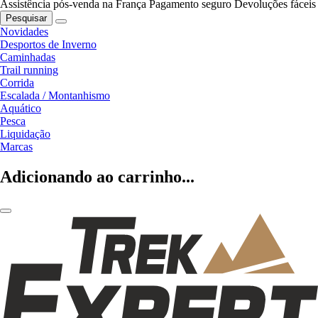
Assistência pós-venda na França
Pagamento seguro
Devoluções fáceis
Pesquisar
Novidades
Desportos de Inverno
Caminhadas
Trail running
Corrida
Escalada / Montanhismo
Aquático
Pesca
Liquidação
Marcas
Adicionando ao carrinho...