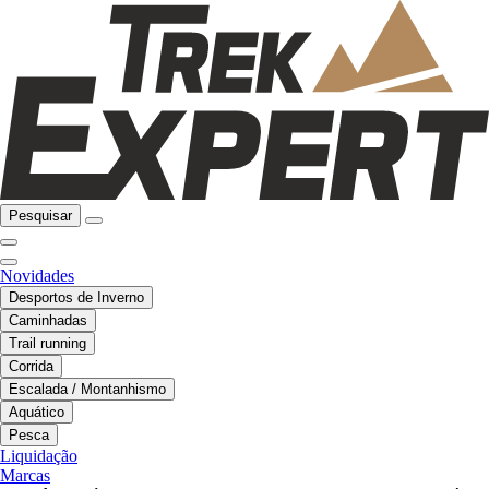
Pesquisar
Novidades
Desportos de Inverno
Caminhadas
Trail running
Corrida
Escalada / Montanhismo
Aquático
Pesca
Liquidação
Marcas