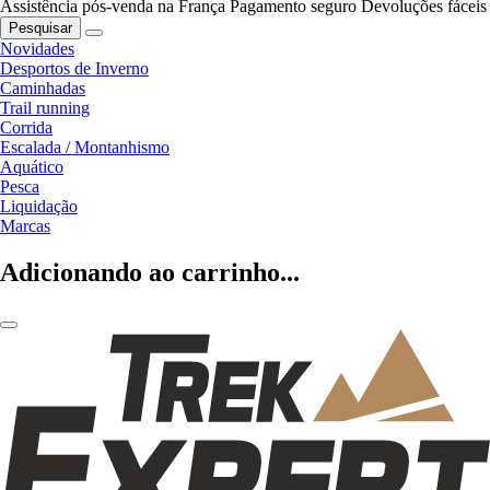
Assistência pós-venda na França
Pagamento seguro
Devoluções fáceis
Pesquisar
Novidades
Desportos de Inverno
Caminhadas
Trail running
Corrida
Escalada / Montanhismo
Aquático
Pesca
Liquidação
Marcas
Adicionando ao carrinho...