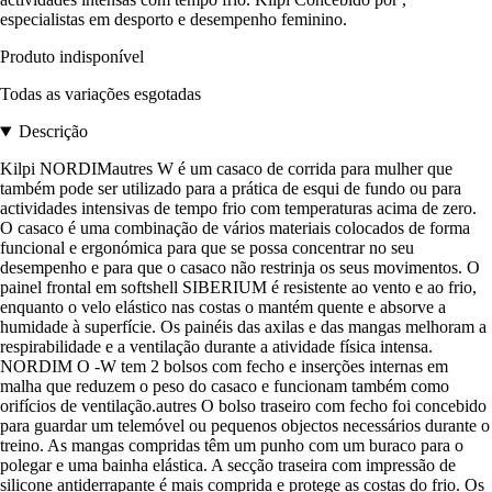
especialistas em desporto e desempenho feminino.
Produto indisponível
Todas as variações esgotadas
Descrição
Kilpi NORDIMautres W é um casaco de corrida para mulher que
também pode ser utilizado para a prática de esqui de fundo ou para
actividades intensivas de tempo frio com temperaturas acima de zero.
O casaco é uma combinação de vários materiais colocados de forma
funcional e ergonómica para que se possa concentrar no seu
desempenho e para que o casaco não restrinja os seus movimentos. O
painel frontal em softshell SIBERIUM é resistente ao vento e ao frio,
enquanto o velo elástico nas costas o mantém quente e absorve a
humidade à superfície. Os painéis das axilas e das mangas melhoram a
respirabilidade e a ventilação durante a atividade física intensa.
NORDIM O -W tem 2 bolsos com fecho e inserções internas em
malha que reduzem o peso do casaco e funcionam também como
orifícios de ventilação.autres O bolso traseiro com fecho foi concebido
para guardar um telemóvel ou pequenos objectos necessários durante o
treino. As mangas compridas têm um punho com um buraco para o
polegar e uma bainha elástica. A secção traseira com impressão de
silicone antiderrapante é mais comprida e protege as costas do frio. Os