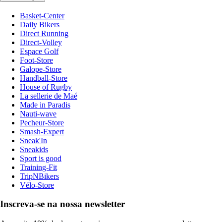
Basket-Center
Daily Bikers
Direct Running
Direct-Volley
Espace Golf
Foot-Store
Galope-Store
Handball-Store
House of Rugby
La sellerie de Maé
Made in Paradis
Nauti-wave
Pecheur-Store
Smash-Expert
Sneak'In
Sneakids
Sport is good
Training-Fit
TripNBikers
Vélo-Store
Inscreva-se na nossa newsletter