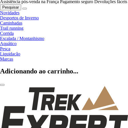
Assistência pós-venda na França
Pagamento seguro
Devoluções fáceis
Pesquisar
Novidades
Desportos de Inverno
Caminhadas
Trail running
Corrida
Escalada / Montanhismo
Aquático
Pesca
Liquidação
Marcas
Adicionando ao carrinho...