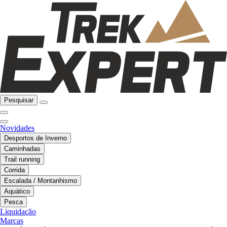
Pesquisar
Novidades
Desportos de Inverno
Caminhadas
Trail running
Corrida
Escalada / Montanhismo
Aquático
Pesca
Liquidação
Marcas