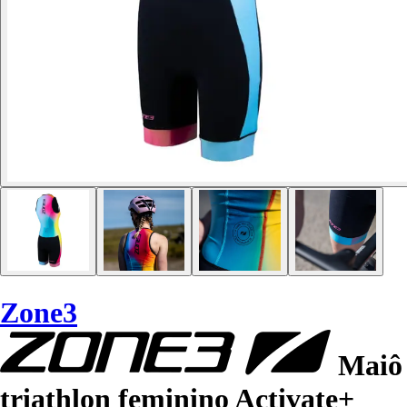
Zone3
Maiô
triathlon feminino Activate+