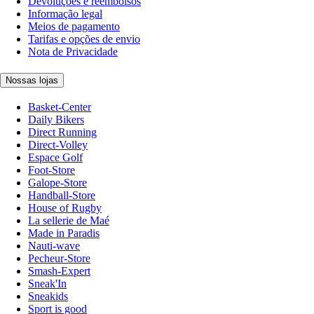
Devoluções e reembolsos
Informação legal
Meios de pagamento
Tarifas e opções de envio
Nota de Privacidade
Nossas lojas
Basket-Center
Daily Bikers
Direct Running
Direct-Volley
Espace Golf
Foot-Store
Galope-Store
Handball-Store
House of Rugby
La sellerie de Maé
Made in Paradis
Nauti-wave
Pecheur-Store
Smash-Expert
Sneak'In
Sneakids
Sport is good