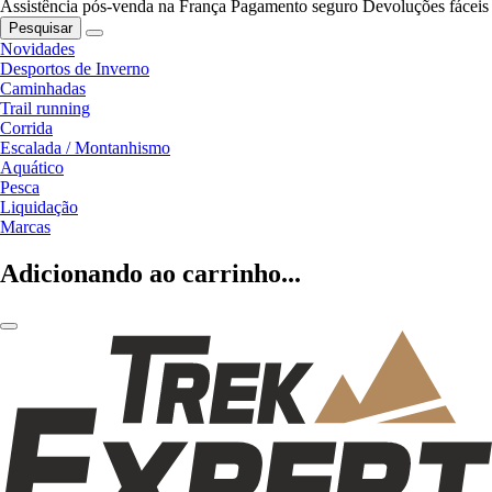
Assistência pós-venda na França
Pagamento seguro
Devoluções fáceis
Pesquisar
Novidades
Desportos de Inverno
Caminhadas
Trail running
Corrida
Escalada / Montanhismo
Aquático
Pesca
Liquidação
Marcas
Adicionando ao carrinho...