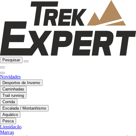
Pesquisar
Novidades
Desportos de Inverno
Caminhadas
Trail running
Corrida
Escalada / Montanhismo
Aquático
Pesca
Liquidação
Marcas