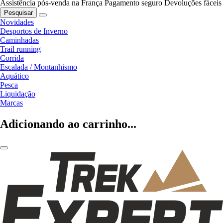
Assistência pós-venda na França
Pagamento seguro
Devoluções fáceis
Pesquisar
Novidades
Desportos de Inverno
Caminhadas
Trail running
Corrida
Escalada / Montanhismo
Aquático
Pesca
Liquidação
Marcas
Adicionando ao carrinho...