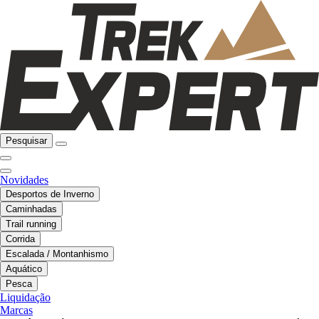
Pesquisar
Novidades
Desportos de Inverno
Caminhadas
Trail running
Corrida
Escalada / Montanhismo
Aquático
Pesca
Liquidação
Marcas