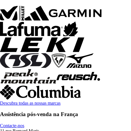
Descubra todas as nossas marcas
Assistência pós-venda na França
Contacte-nos
11 rue Bernard Maris