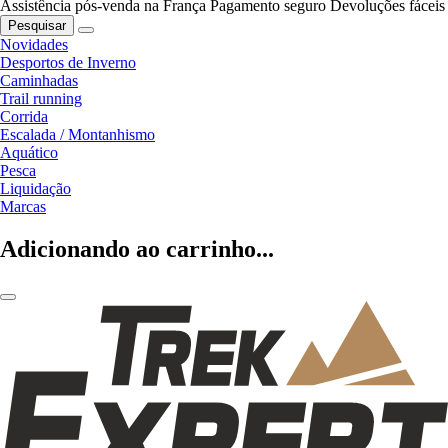
Assistência pós-venda na França
Pagamento seguro
Devoluções fáceis
Pesquisar
Novidades
Desportos de Inverno
Caminhadas
Trail running
Corrida
Escalada / Montanhismo
Aquático
Pesca
Liquidação
Marcas
Adicionando ao carrinho...