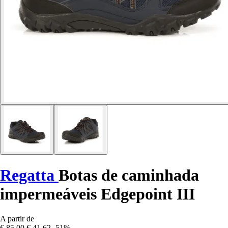
Regatta
Botas de caminhada
impermeáveis Edgepoint III
A partir de
€ 85,00
€ 41,62
-51%