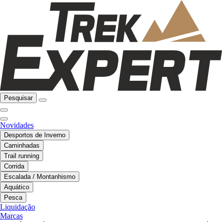
Pesquisar
Novidades
Desportos de Inverno
Caminhadas
Trail running
Corrida
Escalada / Montanhismo
Aquático
Pesca
Liquidação
Marcas