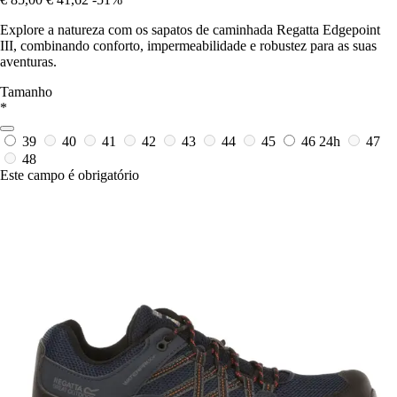
Explore a natureza com os sapatos de caminhada Regatta Edgepoint
III, combinando conforto, impermeabilidade e robustez para as suas
aventuras.
Tamanho
*
39
40
41
42
43
44
45
46
24h
47
48
Este campo é obrigatório