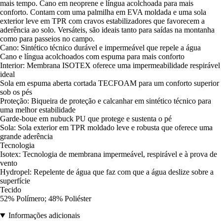
mais tempo. Cano em neoprene e língua acolchoada para mais
conforto. Contam com uma palmilha em EVA moldada e uma sola
exterior leve em TPR com cravos estabilizadores que favorecem a
aderência ao solo. Versáteis, são ideais tanto para saídas na montanha
como para passeios no campo.
Cano: Sintético técnico durável e impermeável que repele a água
Cano e língua acolchoados com espuma para mais conforto
Interior: Membrana ISOTEX oferece uma impermeabilidade respirável
ideal
Sola em espuma aberta cortada TECFOAM para um conforto superior
sob os pés
Proteção: Biqueira de proteção e calcanhar em sintético técnico para
uma melhor estabilidade
Garde-boue em nubuck PU que protege e sustenta o pé
Sola: Sola exterior em TPR moldado leve e robusta que oferece uma
grande aderência
Tecnologia
Isotex: Tecnologia de membrana impermeável, respirável e à prova de
vento
Hydropel: Repelente de água que faz com que a água deslize sobre a
superfície
Tecido
52% Polímero; 48% Poliéster
Informações adicionais