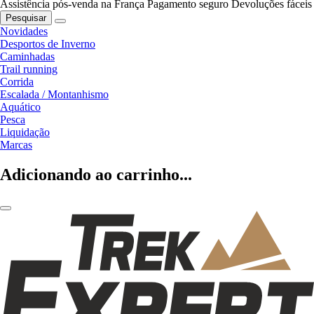
Assistência pós-venda na França
Pagamento seguro
Devoluções fáceis
Pesquisar
Novidades
Desportos de Inverno
Caminhadas
Trail running
Corrida
Escalada / Montanhismo
Aquático
Pesca
Liquidação
Marcas
Adicionando ao carrinho...