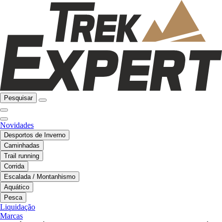
Pesquisar
Novidades
Desportos de Inverno
Caminhadas
Trail running
Corrida
Escalada / Montanhismo
Aquático
Pesca
Liquidação
Marcas