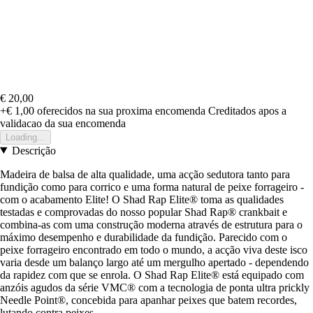
€ 20,00
+€ 1,00
oferecidos na sua proxima encomenda
Creditados apos a
validacao da sua encomenda
Loading...
Descrição
Madeira de balsa de alta qualidade, uma acção sedutora tanto para
fundição como para corrico e uma forma natural de peixe forrageiro -
com o acabamento Elite! O Shad Rap Elite® toma as qualidades
testadas e comprovadas do nosso popular Shad Rap® crankbait e
combina-as com uma construção moderna através de estrutura para o
máximo desempenho e durabilidade da fundição. Parecido com o
peixe forrageiro encontrado em todo o mundo, a acção viva deste isco
varia desde um balanço largo até um mergulho apertado - dependendo
da rapidez com que se enrola. O Shad Rap Elite® está equipado com
anzóis agudos da série VMC® com a tecnologia de ponta ultra prickly
Needle Point®, concebida para apanhar peixes que batem recordes,
lutando contra peixes.