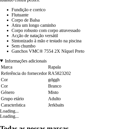
Fundição e corrico
Flutuante
Corpo de Balsa
Atira um longo caminho
Corpo robusto com corpo atravessado
Acção de natação versátil
Sintonizado à mão e testado na piscina
Sem chumbo
Ganchos VMC® 7554 2X Níquel Preto
Informações adicionais
Marca
Rapala
Referência do fornecedor
RA5823202
Cor
gdggh
Cor
Branco
Género
Misto
Grupo etário
Adulto
Característica
Jerkbaits
Loading...
Loading...
Todas as nossas marcas