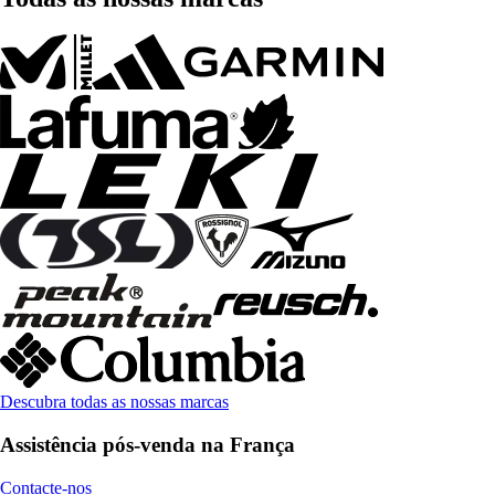
Descubra todas as nossas marcas
Assistência pós-venda na França
Contacte-nos