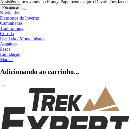
Assistência pós-venda na França
Pagamento seguro
Devoluções fáceis
Pesquisar
Novidades
Desportos de Inverno
Caminhadas
Trail running
Corrida
Escalada / Montanhismo
Aquático
Pesca
Liquidação
Marcas
Adicionando ao carrinho...