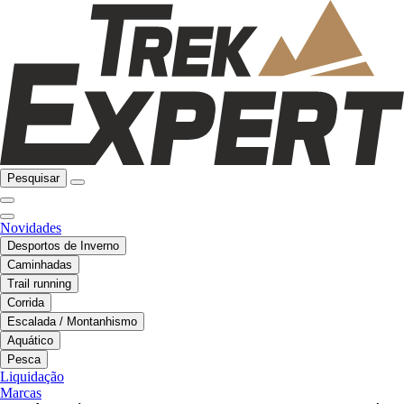
Pesquisar
Novidades
Desportos de Inverno
Caminhadas
Trail running
Corrida
Escalada / Montanhismo
Aquático
Pesca
Liquidação
Marcas