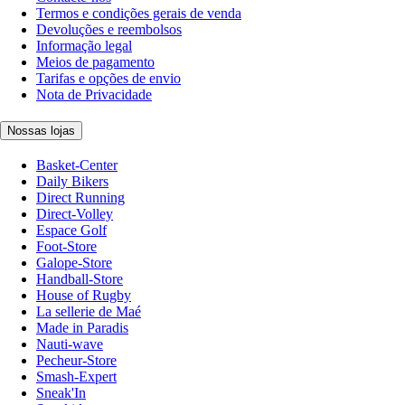
Termos e condições gerais de venda
Devoluções e reembolsos
Informação legal
Meios de pagamento
Tarifas e opções de envio
Nota de Privacidade
Nossas lojas
Basket-Center
Daily Bikers
Direct Running
Direct-Volley
Espace Golf
Foot-Store
Galope-Store
Handball-Store
House of Rugby
La sellerie de Maé
Made in Paradis
Nauti-wave
Pecheur-Store
Smash-Expert
Sneak'In