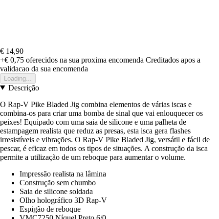
€ 14,90
+€ 0,75
oferecidos na sua proxima encomenda
Creditados apos a
validacao da sua encomenda
Loading...
Descrição
O Rap-V Pike Bladed Jig combina elementos de várias iscas e
combina-os para criar uma bomba de sinal que vai enlouquecer os
peixes! Equipado com uma saia de silicone e uma palheta de
estampagem realista que reduz as presas, esta isca gera flashes
irresistíveis e vibrações. O Rap-V Pike Bladed Jig, versátil e fácil de
pescar, é eficaz em todos os tipos de situações. A construção da isca
permite a utilização de um reboque para aumentar o volume.
Impressão realista na lâmina
Construção sem chumbo
Saia de silicone soldada
Olho holográfico 3D Rap-V
Espigão de reboque
VMC7250 Níquel Preto 6/0