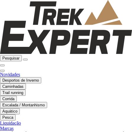
Pesquisar
Novidades
Desportos de Inverno
Caminhadas
Trail running
Corrida
Escalada / Montanhismo
Aquático
Pesca
Liquidação
Marcas