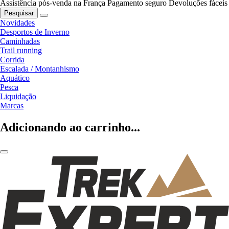
Assistência pós-venda na França
Pagamento seguro
Devoluções fáceis
Pesquisar
Novidades
Desportos de Inverno
Caminhadas
Trail running
Corrida
Escalada / Montanhismo
Aquático
Pesca
Liquidação
Marcas
Adicionando ao carrinho...