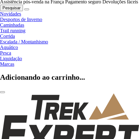
Assistência pós-venda na França
Pagamento seguro
Devoluções fáceis
Pesquisar
Novidades
Desportos de Inverno
Caminhadas
Trail running
Corrida
Escalada / Montanhismo
Aquático
Pesca
Liquidação
Marcas
Adicionando ao carrinho...