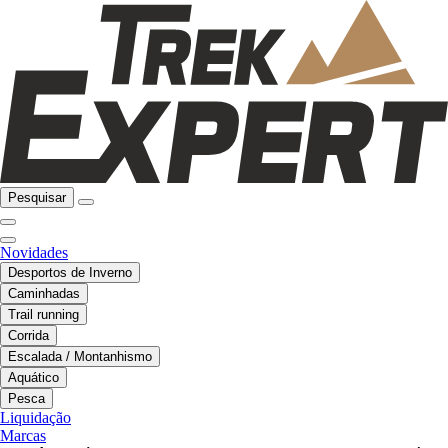
Pesquisar
Novidades
Desportos de Inverno
Caminhadas
Trail running
Corrida
Escalada / Montanhismo
Aquático
Pesca
Liquidação
Marcas