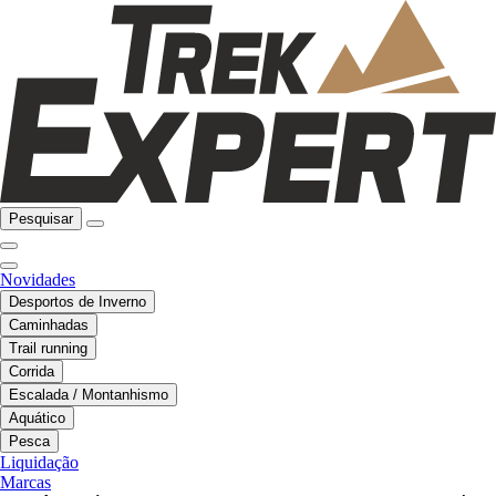
Pesquisar
Novidades
Desportos de Inverno
Caminhadas
Trail running
Corrida
Escalada / Montanhismo
Aquático
Pesca
Liquidação
Marcas