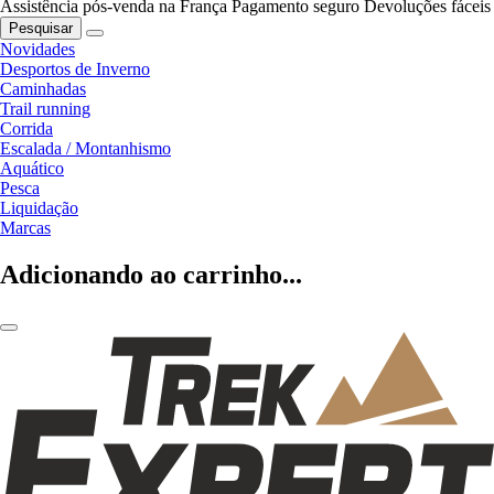
Assistência pós-venda na França
Pagamento seguro
Devoluções fáceis
Pesquisar
Novidades
Desportos de Inverno
Caminhadas
Trail running
Corrida
Escalada / Montanhismo
Aquático
Pesca
Liquidação
Marcas
Adicionando ao carrinho...