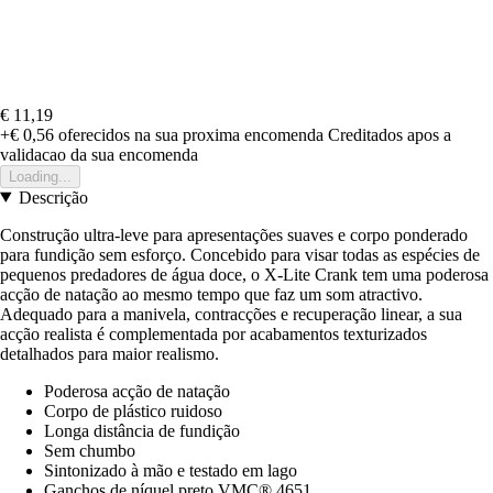
€ 11,19
+€ 0,56
oferecidos na sua proxima encomenda
Creditados apos a
validacao da sua encomenda
Loading...
Descrição
Construção ultra-leve para apresentações suaves e corpo ponderado
para fundição sem esforço. Concebido para visar todas as espécies de
pequenos predadores de água doce, o X-Lite Crank tem uma poderosa
acção de natação ao mesmo tempo que faz um som atractivo.
Adequado para a manivela, contracções e recuperação linear, a sua
acção realista é complementada por acabamentos texturizados
detalhados para maior realismo.
Poderosa acção de natação
Corpo de plástico ruidoso
Longa distância de fundição
Sem chumbo
Sintonizado à mão e testado em lago
Ganchos de níquel preto VMC® 4651