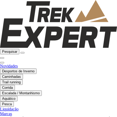
Pesquisar
Novidades
Desportos de Inverno
Caminhadas
Trail running
Corrida
Escalada / Montanhismo
Aquático
Pesca
Liquidação
Marcas