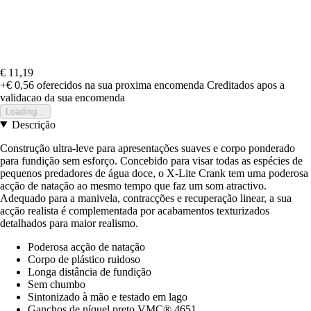
€ 11,19
+€ 0,56
oferecidos na sua proxima encomenda
Creditados apos a
validacao da sua encomenda
Loading...
Descrição
Construção ultra-leve para apresentações suaves e corpo ponderado
para fundição sem esforço. Concebido para visar todas as espécies de
pequenos predadores de água doce, o X-Lite Crank tem uma poderosa
acção de natação ao mesmo tempo que faz um som atractivo.
Adequado para a manivela, contracções e recuperação linear, a sua
acção realista é complementada por acabamentos texturizados
detalhados para maior realismo.
Poderosa acção de natação
Corpo de plástico ruidoso
Longa distância de fundição
Sem chumbo
Sintonizado à mão e testado em lago
Ganchos de níquel preto VMC® 4651