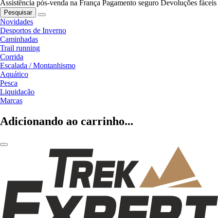
Assistência pós-venda na França
Pagamento seguro
Devoluções fáceis
Pesquisar
Novidades
Desportos de Inverno
Caminhadas
Trail running
Corrida
Escalada / Montanhismo
Aquático
Pesca
Liquidação
Marcas
Adicionando ao carrinho...