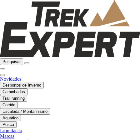
Pesquisar
Novidades
Desportos de Inverno
Caminhadas
Trail running
Corrida
Escalada / Montanhismo
Aquático
Pesca
Liquidação
Marcas