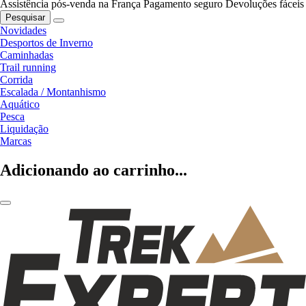
Assistência pós-venda na França
Pagamento seguro
Devoluções fáceis
Pesquisar
Novidades
Desportos de Inverno
Caminhadas
Trail running
Corrida
Escalada / Montanhismo
Aquático
Pesca
Liquidação
Marcas
Adicionando ao carrinho...