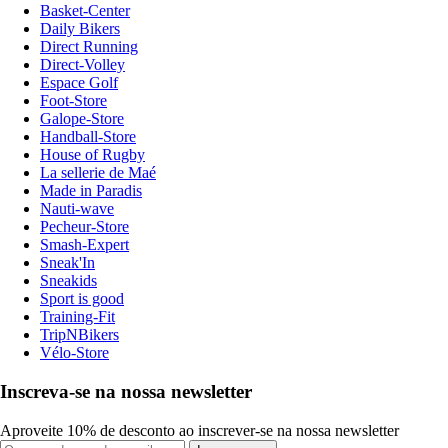
Basket-Center
Daily Bikers
Direct Running
Direct-Volley
Espace Golf
Foot-Store
Galope-Store
Handball-Store
House of Rugby
La sellerie de Maé
Made in Paradis
Nauti-wave
Pecheur-Store
Smash-Expert
Sneak'In
Sneakids
Sport is good
Training-Fit
TripNBikers
Vélo-Store
Inscreva-se na nossa newsletter
Aproveite 10% de desconto ao inscrever-se na nossa newsletter