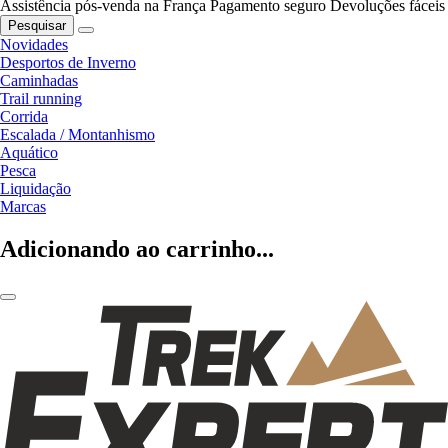
Assistência pós-venda na França
Pagamento seguro
Devoluções fáceis
Pesquisar
Novidades
Desportos de Inverno
Caminhadas
Trail running
Corrida
Escalada / Montanhismo
Aquático
Pesca
Liquidação
Marcas
Adicionando ao carrinho...