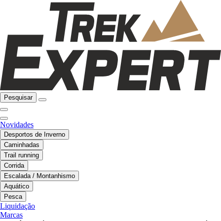
Pesquisar
Novidades
Desportos de Inverno
Caminhadas
Trail running
Corrida
Escalada / Montanhismo
Aquático
Pesca
Liquidação
Marcas