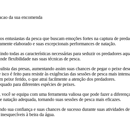
dacao da sua encomenda
s entusiastas da pesca que buscam emoções fortes na captura de predad
osamente elaborado e suas excepcionais performances de natação.
indo todas as características necessárias para seduzir os predadores aq
de flexibilidade nas suas técnicas de pesca.
lista das presas, aumentando assim suas chances de pegar o peixe des
isco é feito para resistir às exigências das sessões de pesca mais intens
peixe ferido, o que atrai facilmente a atenção dos predadores.
uado para diferentes espécies de peixes.
ocê se equipa com uma ferramenta valiosa que pode fazer a diferença d
 natação adequada, tornando suas sessões de pesca mais eficazes.
do sua confiança e suas chances de sucesso durante suas atividades de 
nesquecíveis à beira da água.