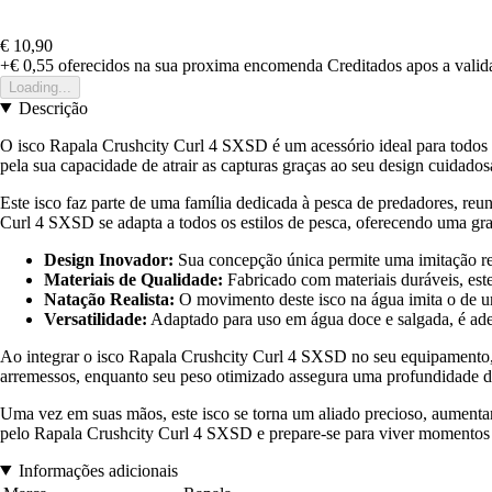
€ 10,90
+€ 0,55
oferecidos na sua proxima encomenda
Creditados apos a vali
Loading...
Descrição
O isco Rapala Crushcity Curl 4 SXSD é um acessório ideal para todos o
pela sua capacidade de atrair as capturas graças ao seu design cuidad
Este isco faz parte de uma família dedicada à pesca de predadores, reun
Curl 4 SXSD se adapta a todos os estilos de pesca, oferecendo uma gran
Design Inovador:
Sua concepção única permite uma imitação rea
Materiais de Qualidade:
Fabricado com materiais duráveis, este 
Natação Realista:
O movimento deste isco na água imita o de um 
Versatilidade:
Adaptado para uso em água doce e salgada, é adeq
Ao integrar o isco Rapala Crushcity Curl 4 SXSD no seu equipamento, v
arremessos, enquanto seu peso otimizado assegura uma profundidade de
Uma vez em suas mãos, este isco se torna um aliado precioso, aumentan
pelo Rapala Crushcity Curl 4 SXSD e prepare-se para viver momentos i
Informações adicionais