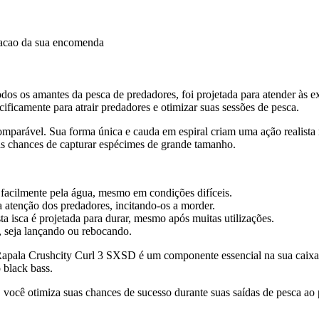
dacao da sua encomenda
odos os amantes da pesca de predadores, foi projetada para atender à
cificamente para atrair predadores e otimizar suas sessões de pesca.
mparável. Sua forma única e cauda em espiral criam uma ação realista 
as chances de capturar espécimes de grande tamanho.
 facilmente pela água, mesmo em condições difíceis.
 atenção dos predadores, incitando-os a morder.
sta isca é projetada para durar, mesmo após muitas utilizações.
a, seja lançando ou rebocando.
a Rapala Crushcity Curl 3 SXSD é um componente essencial na sua caixa
 black bass.
você otimiza suas chances de sucesso durante suas saídas de pesca ao 