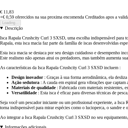
€ 11,83
+€ 0,59
oferecidos na sua proxima encomenda
Creditados apos a vali
Loading...
Descrição
Isca Rapala Crushcity Curl 3 SXSD, uma escolha indispensável para t
Rapala, esta isca macia faz parte da família de iscas desenvolvidas espe
Esta isca macia se destaca por seu design cuidadoso e desempenho inco
Este realismo não apenas atrai os predadores, mas também aumenta su
As características da Isca Rapala Crushcity Curl 3 SXSD incluem :
Design inovador
: Graças à sua forma aerodinâmica, ela desliza
Ação sedutora
: A cauda em espiral gera vibrações que captam a
Materiais de qualidade
: Fabricada com materiais resistentes, e
Versatilidade
: Esta isca é eficaz para diversas técnicas de pesc
Seja você um pescador iniciante ou um profissional experiente, a Isc
torna indispensável para mirar espécies como o lucioperca, o sandre e o
Ao integrar a Isca Rapala Crushcity Curl 3 SXSD no seu equipamento, 
Informações adicionais