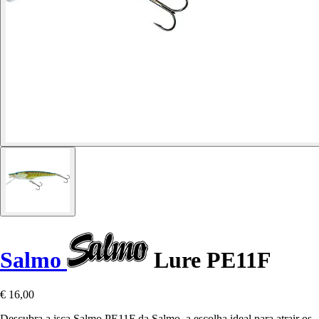
Salmo
Lure PE11F
€ 16,00
Descubra a isca Salmo PE11F da Salmo, a escolha ideal para atrair os