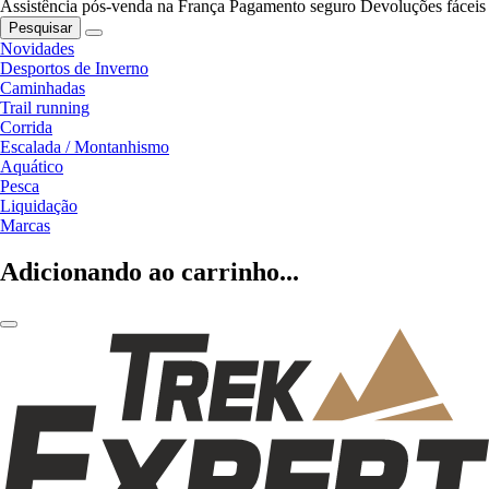
Assistência pós-venda na França
Pagamento seguro
Devoluções fáceis
Pesquisar
Novidades
Desportos de Inverno
Caminhadas
Trail running
Corrida
Escalada / Montanhismo
Aquático
Pesca
Liquidação
Marcas
Adicionando ao carrinho...