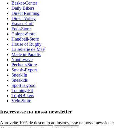
Basket-Center
Daily Bikers
Direct Running
Direct-Volley
Espace Golf
Foot-Store
Galope-Store
Handball-Store
House of Rugby
La sellerie de Maé
Made in Paradis
Nauti-wave
Pecheur-Store
Smash-Expert
Sneak'In
Sneakids
Sport is good
Training-Fit
TripNBikers
Vélo-Store
Inscreva-se na nossa newsletter
Aproveite 10% de desconto ao inscrever-se na nossa newsletter