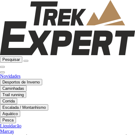
Pesquisar
Novidades
Desportos de Inverno
Caminhadas
Trail running
Corrida
Escalada / Montanhismo
Aquático
Pesca
Liquidação
Marcas