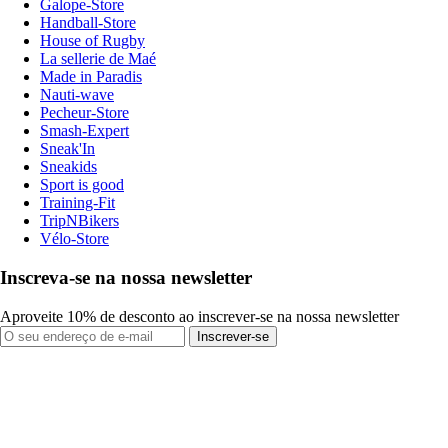
Galope-Store
Handball-Store
House of Rugby
La sellerie de Maé
Made in Paradis
Nauti-wave
Pecheur-Store
Smash-Expert
Sneak'In
Sneakids
Sport is good
Training-Fit
TripNBikers
Vélo-Store
Inscreva-se na nossa newsletter
Aproveite 10% de desconto ao inscrever-se na nossa newsletter
Inscrever-se