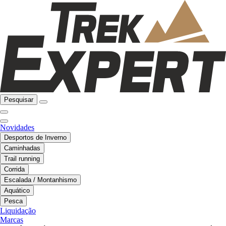
Pesquisar
Novidades
Desportos de Inverno
Caminhadas
Trail running
Corrida
Escalada / Montanhismo
Aquático
Pesca
Liquidação
Marcas