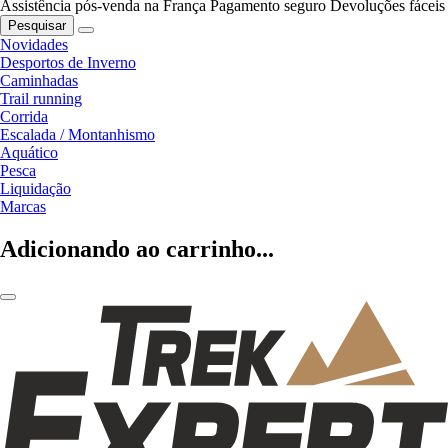
Assistência pós-venda na França
Pagamento seguro
Devoluções fáceis
Pesquisar
Novidades
Desportos de Inverno
Caminhadas
Trail running
Corrida
Escalada / Montanhismo
Aquático
Pesca
Liquidação
Marcas
Adicionando ao carrinho...