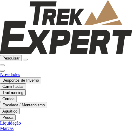
Pesquisar
Novidades
Desportos de Inverno
Caminhadas
Trail running
Corrida
Escalada / Montanhismo
Aquático
Pesca
Liquidação
Marcas