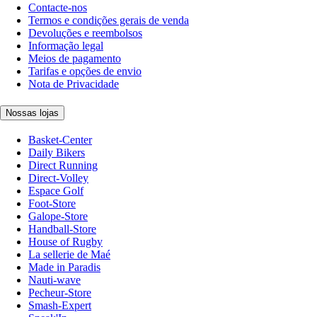
Contacte-nos
Termos e condições gerais de venda
Devoluções e reembolsos
Informação legal
Meios de pagamento
Tarifas e opções de envio
Nota de Privacidade
Nossas lojas
Basket-Center
Daily Bikers
Direct Running
Direct-Volley
Espace Golf
Foot-Store
Galope-Store
Handball-Store
House of Rugby
La sellerie de Maé
Made in Paradis
Nauti-wave
Pecheur-Store
Smash-Expert