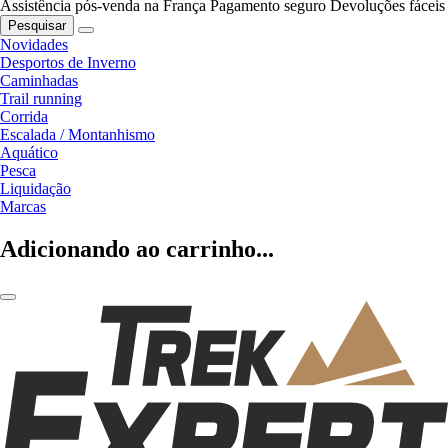
Assistência pós-venda na França
Pagamento seguro
Devoluções fáceis
Pesquisar
Novidades
Desportos de Inverno
Caminhadas
Trail running
Corrida
Escalada / Montanhismo
Aquático
Pesca
Liquidação
Marcas
Adicionando ao carrinho...