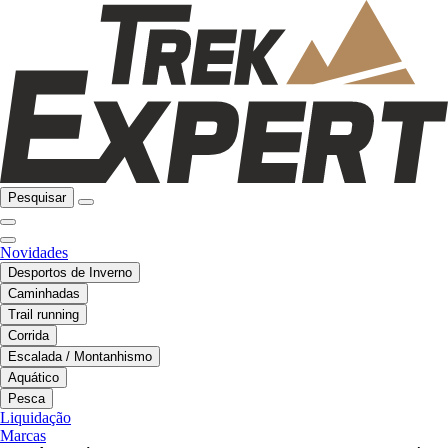
Pesquisar
Novidades
Desportos de Inverno
Caminhadas
Trail running
Corrida
Escalada / Montanhismo
Aquático
Pesca
Liquidação
Marcas