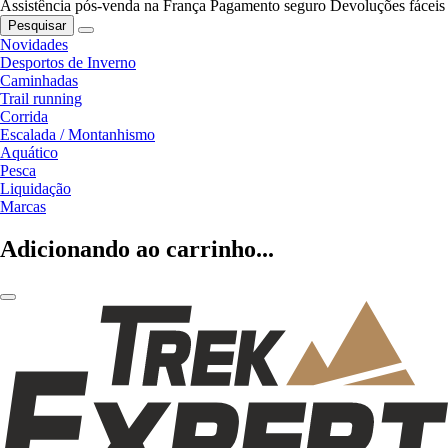
Assistência pós-venda na França
Pagamento seguro
Devoluções fáceis
Pesquisar
Novidades
Desportos de Inverno
Caminhadas
Trail running
Corrida
Escalada / Montanhismo
Aquático
Pesca
Liquidação
Marcas
Adicionando ao carrinho...