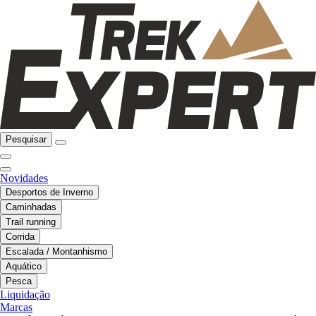
Pesquisar
Novidades
Desportos de Inverno
Caminhadas
Trail running
Corrida
Escalada / Montanhismo
Aquático
Pesca
Liquidação
Marcas