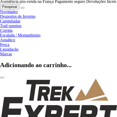
Assistência pós-venda na França
Pagamento seguro
Devoluções fáceis
Pesquisar
Novidades
Desportos de Inverno
Caminhadas
Trail running
Corrida
Escalada / Montanhismo
Aquático
Pesca
Liquidação
Marcas
Adicionando ao carrinho...