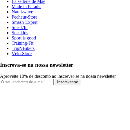
La sellerie de Maé
Made in Paradis
Nauti-wave
Pecheur-Store
Smash-Expert
Sneak'In
Sneakids
Sport is good
Training-Fit
TripNBikers
Vélo-Store
Inscreva-se na nossa newsletter
Aproveite 10% de desconto ao inscrever-se na nossa newsletter
Inscrever-se