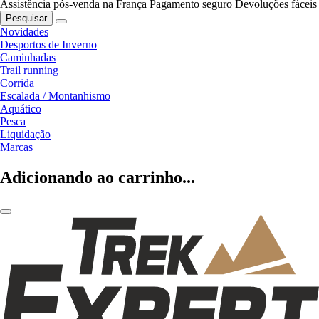
Assistência pós-venda na França
Pagamento seguro
Devoluções fáceis
Pesquisar
Novidades
Desportos de Inverno
Caminhadas
Trail running
Corrida
Escalada / Montanhismo
Aquático
Pesca
Liquidação
Marcas
Adicionando ao carrinho...