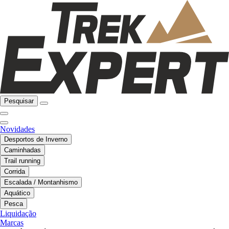
Pesquisar
Novidades
Desportos de Inverno
Caminhadas
Trail running
Corrida
Escalada / Montanhismo
Aquático
Pesca
Liquidação
Marcas