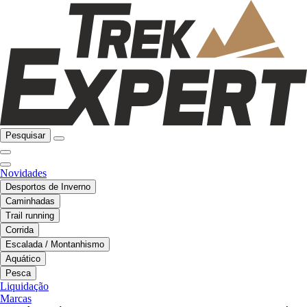
Pesquisar
Novidades
Desportos de Inverno
Caminhadas
Trail running
Corrida
Escalada / Montanhismo
Aquático
Pesca
Liquidação
Marcas