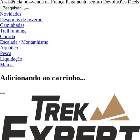
Assistência pós-venda na França
Pagamento seguro
Devoluções fáceis
Pesquisar
Novidades
Desportos de Inverno
Caminhadas
Trail running
Corrida
Escalada / Montanhismo
Aquático
Pesca
Liquidação
Marcas
Adicionando ao carrinho...