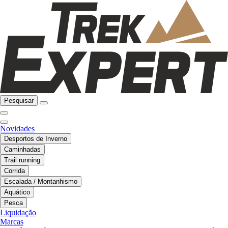
Pesquisar
Novidades
Desportos de Inverno
Caminhadas
Trail running
Corrida
Escalada / Montanhismo
Aquático
Pesca
Liquidação
Marcas