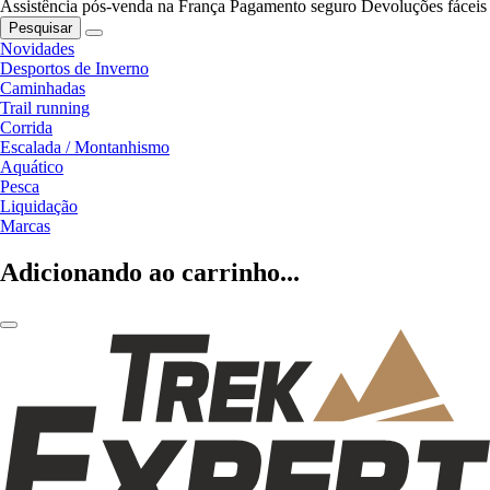
Assistência pós-venda na França
Pagamento seguro
Devoluções fáceis
Pesquisar
Novidades
Desportos de Inverno
Caminhadas
Trail running
Corrida
Escalada / Montanhismo
Aquático
Pesca
Liquidação
Marcas
Adicionando ao carrinho...