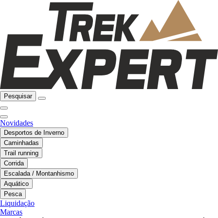
Pesquisar
Novidades
Desportos de Inverno
Caminhadas
Trail running
Corrida
Escalada / Montanhismo
Aquático
Pesca
Liquidação
Marcas