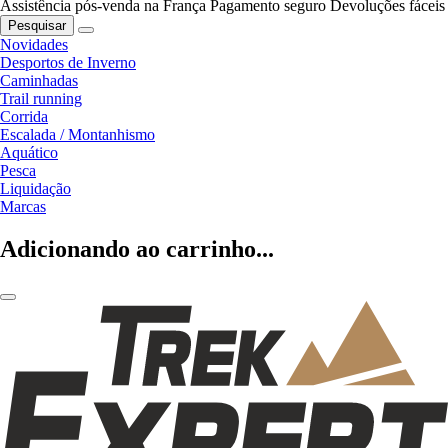
Assistência pós-venda na França
Pagamento seguro
Devoluções fáceis
Pesquisar
Novidades
Desportos de Inverno
Caminhadas
Trail running
Corrida
Escalada / Montanhismo
Aquático
Pesca
Liquidação
Marcas
Adicionando ao carrinho...