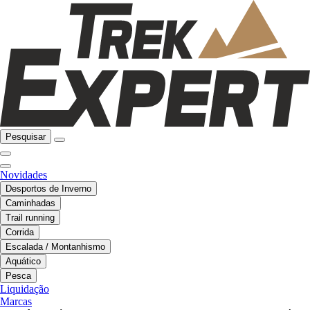
Pesquisar
Novidades
Desportos de Inverno
Caminhadas
Trail running
Corrida
Escalada / Montanhismo
Aquático
Pesca
Liquidação
Marcas