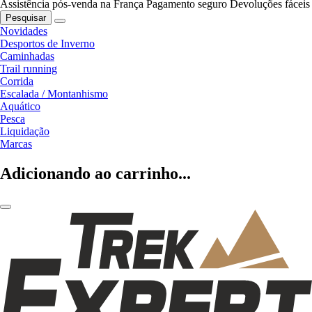
Assistência pós-venda na França
Pagamento seguro
Devoluções fáceis
Pesquisar
Novidades
Desportos de Inverno
Caminhadas
Trail running
Corrida
Escalada / Montanhismo
Aquático
Pesca
Liquidação
Marcas
Adicionando ao carrinho...