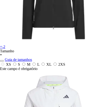
+-2
Tamanho
*
Guia de tamanhos
XS
S
M
L
XL
2XS
Este campo é obrigatório