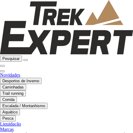
Pesquisar
Novidades
Desportos de Inverno
Caminhadas
Trail running
Corrida
Escalada / Montanhismo
Aquático
Pesca
Liquidação
Marcas