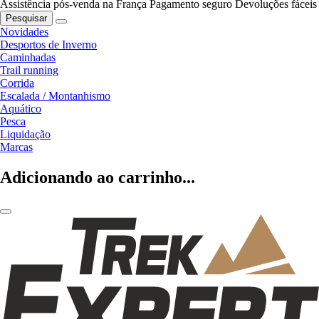
Assistência pós-venda na França
Pagamento seguro
Devoluções fáceis
Pesquisar
Novidades
Desportos de Inverno
Caminhadas
Trail running
Corrida
Escalada / Montanhismo
Aquático
Pesca
Liquidação
Marcas
Adicionando ao carrinho...