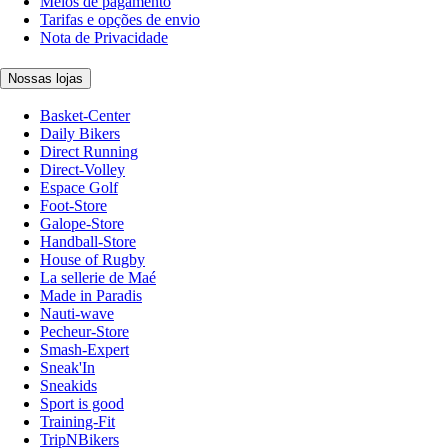
Meios de pagamento
Tarifas e opções de envio
Nota de Privacidade
Nossas lojas
Basket-Center
Daily Bikers
Direct Running
Direct-Volley
Espace Golf
Foot-Store
Galope-Store
Handball-Store
House of Rugby
La sellerie de Maé
Made in Paradis
Nauti-wave
Pecheur-Store
Smash-Expert
Sneak'In
Sneakids
Sport is good
Training-Fit
TripNBikers