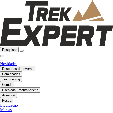
Pesquisar
Novidades
Desportos de Inverno
Caminhadas
Trail running
Corrida
Escalada / Montanhismo
Aquático
Pesca
Liquidação
Marcas