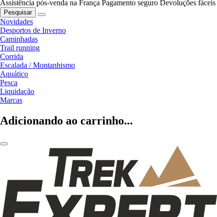
Assistência pós-venda na França
Pagamento seguro
Devoluções fáceis
Pesquisar
Novidades
Desportos de Inverno
Caminhadas
Trail running
Corrida
Escalada / Montanhismo
Aquático
Pesca
Liquidação
Marcas
Adicionando ao carrinho...