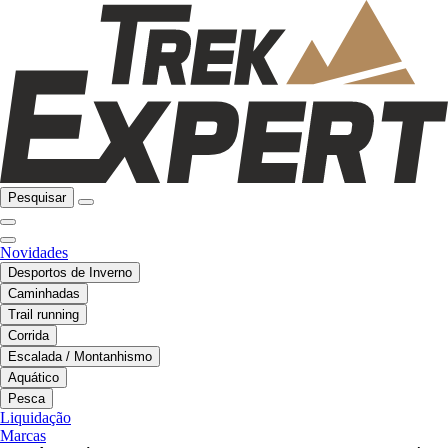
Pesquisar
Novidades
Desportos de Inverno
Caminhadas
Trail running
Corrida
Escalada / Montanhismo
Aquático
Pesca
Liquidação
Marcas