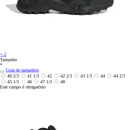
+-2
Tamanho
*
Guia de tamanhos
40 2/3
41 1/3
42
42 2/3
43 1/3
44
44 2/3
45 1/3
46
47 1/3
48
Este campo é obrigatório