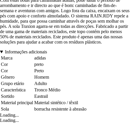
Com estas botas para caminhadas adidas, pode saltar o período de
arrombamento e ir directo ao que é bom: caminhadas de fim-de-
semana e aventuras com amigos. Logo fora da caixa, encaixam os seus
pés com apoio e conforto almofadado. O sistema RAIN.RDY repele a
humidade, para que possa caminhar através de poças sem molhar os
pés. A sola Traxion agarra-se em todas as direcções. Fabricado a partir
de uma gama de materiais reciclados, este topo contém pelo menos
50% de materiais reciclados. Este produto é apenas uma das nossas
soluções para ajudar a acabar com os resíduos plásticos.
Informações adicionais
Marca
adidas
Cor
preto
Cor
Preto
Género
Homem
Grupo etário
Adulto
Característica
Tronco Médio
Sortido
Eastrail
Material principal
Material sintético / têxtil
Sola
borracha resistente à abrasão
Loading...
Loading...