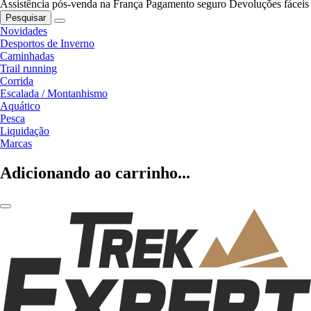
Assistência pós-venda na França
Pagamento seguro
Devoluções fáceis
Pesquisar
Novidades
Desportos de Inverno
Caminhadas
Trail running
Corrida
Escalada / Montanhismo
Aquático
Pesca
Liquidação
Marcas
Adicionando ao carrinho...