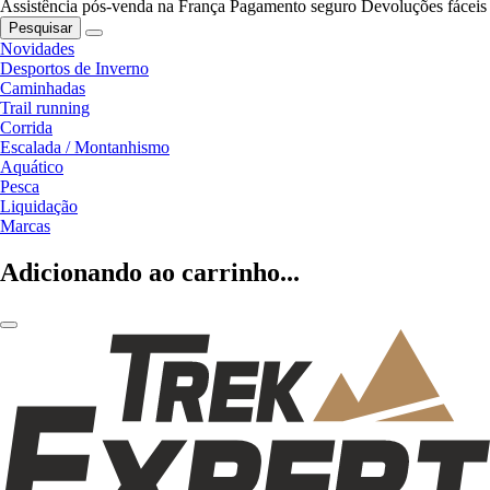
Assistência pós-venda na França
Pagamento seguro
Devoluções fáceis
Pesquisar
Novidades
Desportos de Inverno
Caminhadas
Trail running
Corrida
Escalada / Montanhismo
Aquático
Pesca
Liquidação
Marcas
Adicionando ao carrinho...