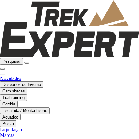
Pesquisar
Novidades
Desportos de Inverno
Caminhadas
Trail running
Corrida
Escalada / Montanhismo
Aquático
Pesca
Liquidação
Marcas