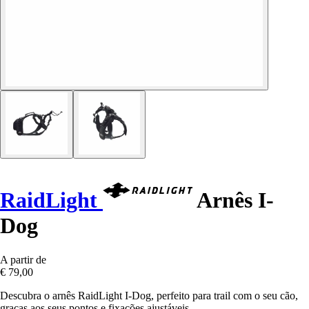
RaidLight
Arnês I-
Dog
A partir de
€ 79,00
Descubra o arnês RaidLight I-Dog, perfeito para trail com o seu cão,
graças aos seus pontos e fixações ajustáveis.