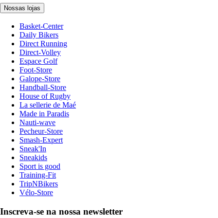
Nossas lojas
Basket-Center
Daily Bikers
Direct Running
Direct-Volley
Espace Golf
Foot-Store
Galope-Store
Handball-Store
House of Rugby
La sellerie de Maé
Made in Paradis
Nauti-wave
Pecheur-Store
Smash-Expert
Sneak'In
Sneakids
Sport is good
Training-Fit
TripNBikers
Vélo-Store
Inscreva-se na nossa newsletter