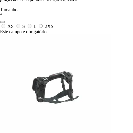
Tamanho
*
XS
S
L
2XS
Este campo é obrigatório