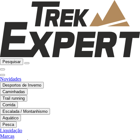
Pesquisar
Novidades
Desportos de Inverno
Caminhadas
Trail running
Corrida
Escalada / Montanhismo
Aquático
Pesca
Liquidação
Marcas