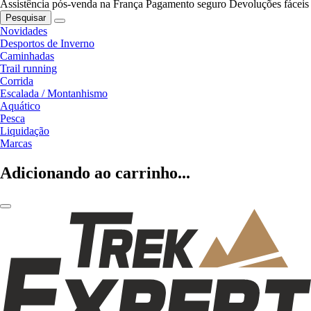
Assistência pós-venda na França
Pagamento seguro
Devoluções fáceis
Pesquisar
Novidades
Desportos de Inverno
Caminhadas
Trail running
Corrida
Escalada / Montanhismo
Aquático
Pesca
Liquidação
Marcas
Adicionando ao carrinho...