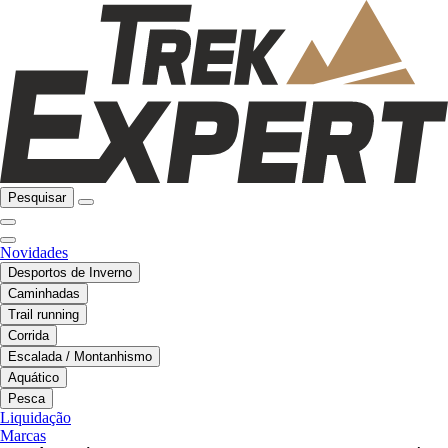
Pesquisar
Novidades
Desportos de Inverno
Caminhadas
Trail running
Corrida
Escalada / Montanhismo
Aquático
Pesca
Liquidação
Marcas