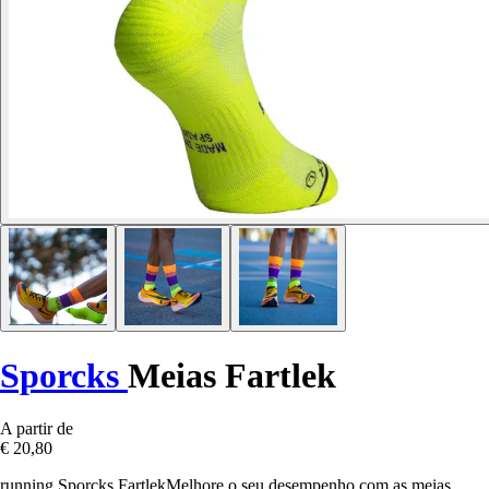
Sporcks
Meias Fartlek
A partir de
€ 20,80
running Sporcks FartlekMelhore o seu desempenho com as meias.