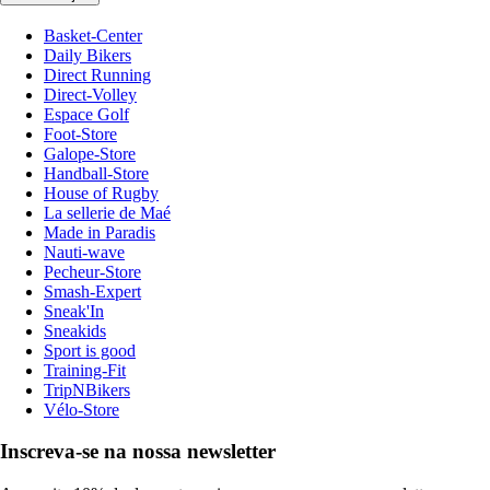
Basket-Center
Daily Bikers
Direct Running
Direct-Volley
Espace Golf
Foot-Store
Galope-Store
Handball-Store
House of Rugby
La sellerie de Maé
Made in Paradis
Nauti-wave
Pecheur-Store
Smash-Expert
Sneak'In
Sneakids
Sport is good
Training-Fit
TripNBikers
Vélo-Store
Inscreva-se na nossa newsletter