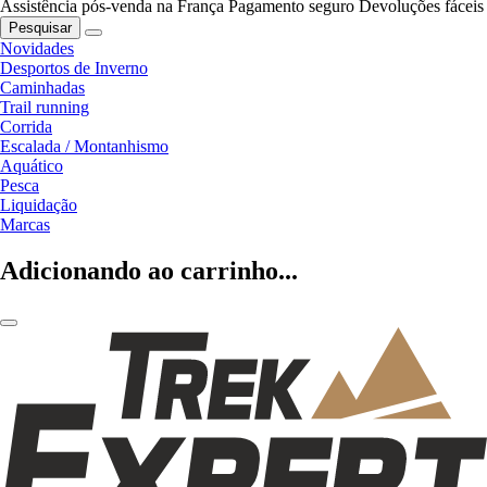
Assistência pós-venda na França
Pagamento seguro
Devoluções fáceis
Pesquisar
Novidades
Desportos de Inverno
Caminhadas
Trail running
Corrida
Escalada / Montanhismo
Aquático
Pesca
Liquidação
Marcas
Adicionando ao carrinho...