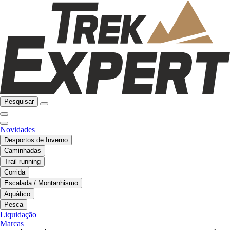
Pesquisar
Novidades
Desportos de Inverno
Caminhadas
Trail running
Corrida
Escalada / Montanhismo
Aquático
Pesca
Liquidação
Marcas