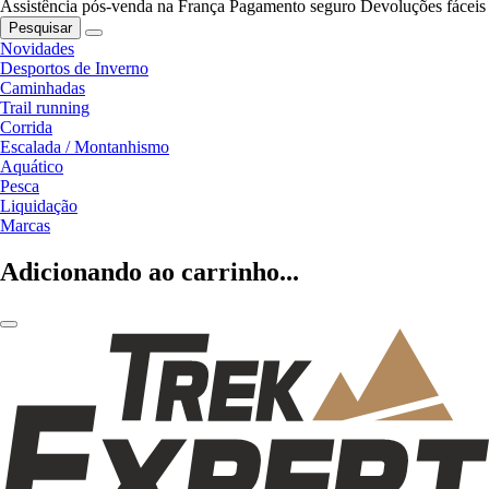
Assistência pós-venda na França
Pagamento seguro
Devoluções fáceis
Pesquisar
Novidades
Desportos de Inverno
Caminhadas
Trail running
Corrida
Escalada / Montanhismo
Aquático
Pesca
Liquidação
Marcas
Adicionando ao carrinho...