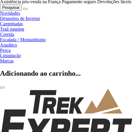
Assistência pós-venda na França
Pagamento seguro
Devoluções fáceis
Pesquisar
Novidades
Desportos de Inverno
Caminhadas
Trail running
Corrida
Escalada / Montanhismo
Aquático
Pesca
Liquidação
Marcas
Adicionando ao carrinho...