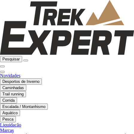
Pesquisar
Novidades
Desportos de Inverno
Caminhadas
Trail running
Corrida
Escalada / Montanhismo
Aquático
Pesca
Liquidação
Marcas