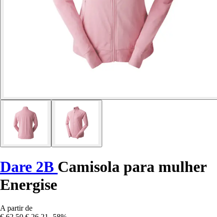
Dare 2B
Camisola para mulher
Energise
A partir de
€ 62,50
€ 26,21
-58%