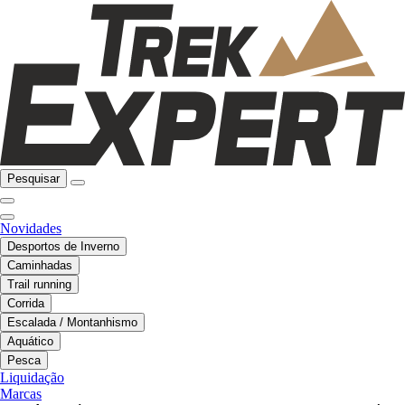
Pesquisar
Novidades
Desportos de Inverno
Caminhadas
Trail running
Corrida
Escalada / Montanhismo
Aquático
Pesca
Liquidação
Marcas