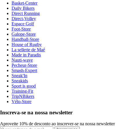
Basket-Center
Daily Bikers
Direct Running
Direct-Volley
Espace Golf
Foot-Store
Galope-Store
Handball-Store
House of Rugby
La sellerie de Maé
Made in Paradis
Nauti-wave
Pecheur-Store
Smash-Expert
Sneak'In
Sneakids
Sport is good
Training-Fit
TripNBikers
Vélo-Store
Inscreva-se na nossa newsletter
Aproveite 10% de desconto ao inscrever-se na nossa newsletter