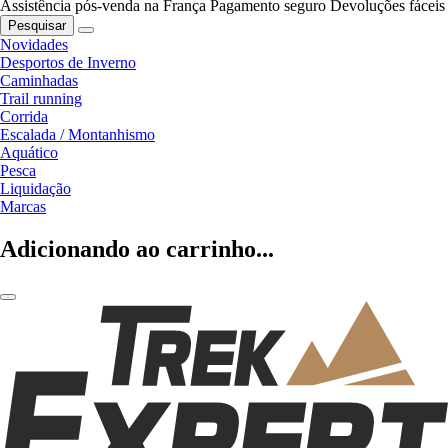
Assistência pós-venda na França
Pagamento seguro
Devoluções fáceis
Pesquisar
Novidades
Desportos de Inverno
Caminhadas
Trail running
Corrida
Escalada / Montanhismo
Aquático
Pesca
Liquidação
Marcas
Adicionando ao carrinho...