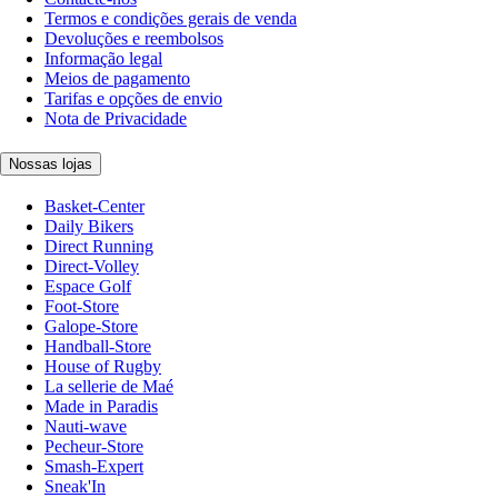
Termos e condições gerais de venda
Devoluções e reembolsos
Informação legal
Meios de pagamento
Tarifas e opções de envio
Nota de Privacidade
Nossas lojas
Basket-Center
Daily Bikers
Direct Running
Direct-Volley
Espace Golf
Foot-Store
Galope-Store
Handball-Store
House of Rugby
La sellerie de Maé
Made in Paradis
Nauti-wave
Pecheur-Store
Smash-Expert
Sneak'In