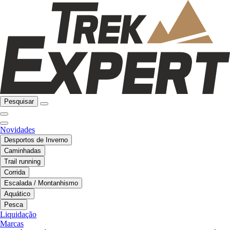
Pesquisar
Novidades
Desportos de Inverno
Caminhadas
Trail running
Corrida
Escalada / Montanhismo
Aquático
Pesca
Liquidação
Marcas