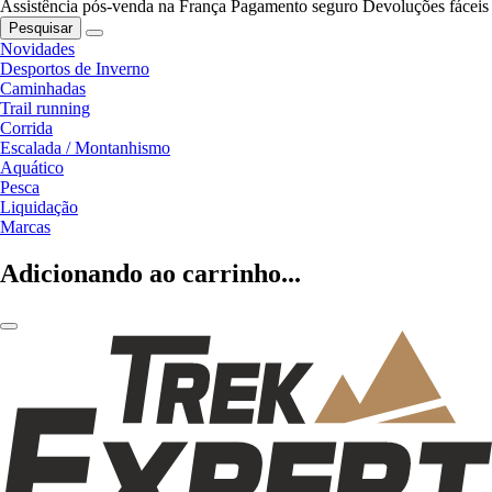
Assistência pós-venda na França
Pagamento seguro
Devoluções fáceis
Pesquisar
Novidades
Desportos de Inverno
Caminhadas
Trail running
Corrida
Escalada / Montanhismo
Aquático
Pesca
Liquidação
Marcas
Adicionando ao carrinho...