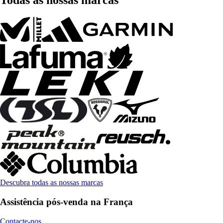
Todas as nossas marcas
Descubra todas as nossas marcas
Assistência pós-venda na França
Contacte-nos