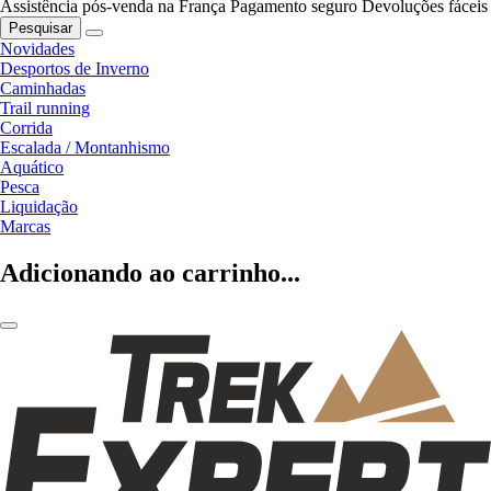
Assistência pós-venda na França
Pagamento seguro
Devoluções fáceis
Pesquisar
Novidades
Desportos de Inverno
Caminhadas
Trail running
Corrida
Escalada / Montanhismo
Aquático
Pesca
Liquidação
Marcas
Adicionando ao carrinho...