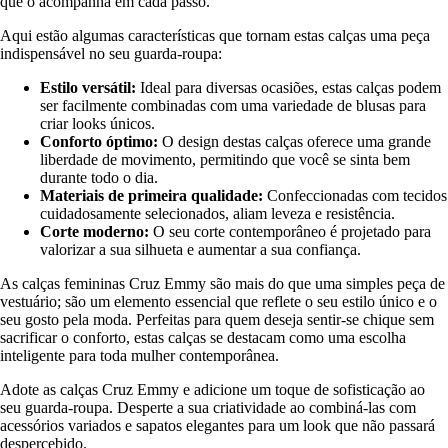
que o acompanha em cada passo.
Aqui estão algumas características que tornam estas calças uma peça
indispensável no seu guarda-roupa:
Estilo versátil:
Ideal para diversas ocasiões, estas calças podem
ser facilmente combinadas com uma variedade de blusas para
criar looks únicos.
Conforto óptimo:
O design destas calças oferece uma grande
liberdade de movimento, permitindo que você se sinta bem
durante todo o dia.
Materiais de primeira qualidade:
Confeccionadas com tecidos
cuidadosamente selecionados, aliam leveza e resistência.
Corte moderno:
O seu corte contemporâneo é projetado para
valorizar a sua silhueta e aumentar a sua confiança.
As calças femininas Cruz Emmy são mais do que uma simples peça de
vestuário; são um elemento essencial que reflete o seu estilo único e o
seu gosto pela moda. Perfeitas para quem deseja sentir-se chique sem
sacrificar o conforto, estas calças se destacam como uma escolha
inteligente para toda mulher contemporânea.
Adote as calças Cruz Emmy e adicione um toque de sofisticação ao
seu guarda-roupa. Desperte a sua criatividade ao combiná-las com
acessórios variados e sapatos elegantes para um look que não passará
despercebido.