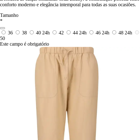
conforto moderno e elegância intemporal para todas as suas ocasiões.
Tamanho
*
36
38
40
24h
42
44
24h
46
24h
48
24h
50
Este campo é obrigatório