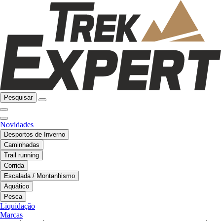
Pesquisar
Novidades
Desportos de Inverno
Caminhadas
Trail running
Corrida
Escalada / Montanhismo
Aquático
Pesca
Liquidação
Marcas