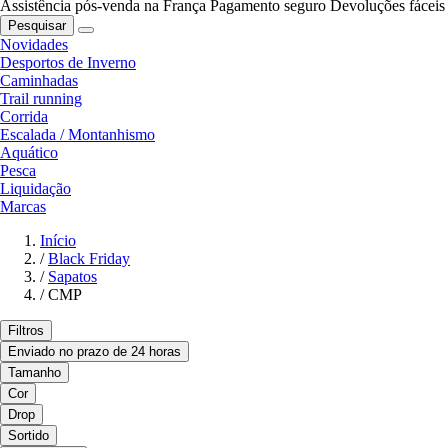
Assistência pós-venda na França
Pagamento seguro
Devoluções fáceis
Pesquisar
Novidades
Desportos de Inverno
Caminhadas
Trail running
Corrida
Escalada / Montanhismo
Aquático
Pesca
Liquidação
Marcas
Início
/
Black Friday
/
Sapatos
/
CMP
Filtros
Enviado no prazo de 24 horas
Tamanho
Cor
Drop
Sortido