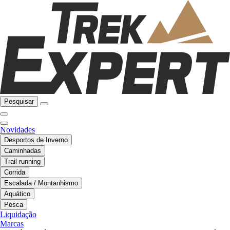
Pesquisar
Novidades
Desportos de Inverno
Caminhadas
Trail running
Corrida
Escalada / Montanhismo
Aquático
Pesca
Liquidação
Marcas