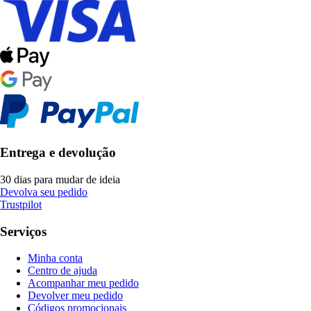
Entrega e devolução
30 dias para mudar de ideia
Devolva seu pedido
Trustpilot
Serviços
Minha conta
Centro de ajuda
Acompanhar meu pedido
Devolver meu pedido
Códigos promocionais