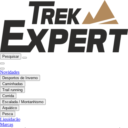
Pesquisar
Novidades
Desportos de Inverno
Caminhadas
Trail running
Corrida
Escalada / Montanhismo
Aquático
Pesca
Liquidação
Marcas