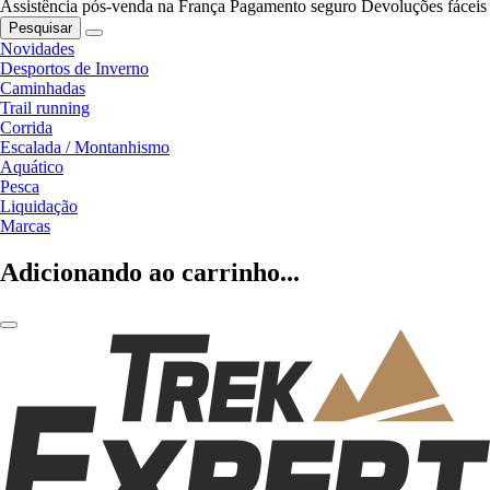
Assistência pós-venda na França
Pagamento seguro
Devoluções fáceis
Pesquisar
Novidades
Desportos de Inverno
Caminhadas
Trail running
Corrida
Escalada / Montanhismo
Aquático
Pesca
Liquidação
Marcas
Adicionando ao carrinho...