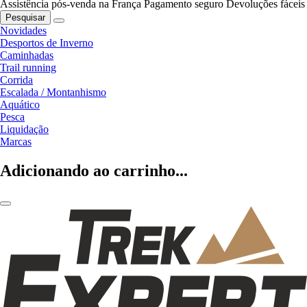
Assistência pós-venda na França
Pagamento seguro
Devoluções fáceis
Pesquisar
Novidades
Desportos de Inverno
Caminhadas
Trail running
Corrida
Escalada / Montanhismo
Aquático
Pesca
Liquidação
Marcas
Adicionando ao carrinho...