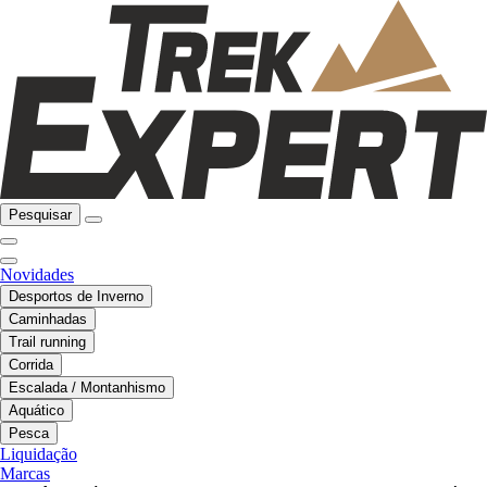
Pesquisar
Novidades
Desportos de Inverno
Caminhadas
Trail running
Corrida
Escalada / Montanhismo
Aquático
Pesca
Liquidação
Marcas