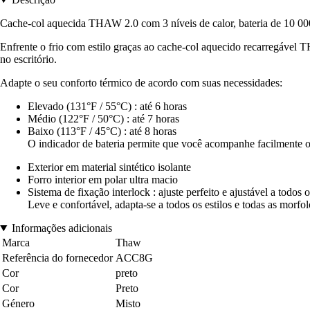
Cache-col aquecida THAW 2.0 com 3 níveis de calor, bateria de 10 000
Enfrente o frio com estilo graças ao cache-col aquecido recarregável 
no escritório.
Adapte o seu conforto térmico de acordo com suas necessidades:
Elevado (131°F / 55°C) : até 6 horas
Médio (122°F / 50°C) : até 7 horas
Baixo (113°F / 45°C) : até 8 horas
O indicador de bateria permite que você acompanhe facilmente o 
Exterior em material sintético isolante
Forro interior em polar ultra macio
Sistema de fixação interlock : ajuste perfeito e ajustável a todos
Leve e confortável, adapta-se a todos os estilos e todas as morfol
Informações adicionais
Marca
Thaw
Referência do fornecedor
ACC8G
Cor
preto
Cor
Preto
Género
Misto