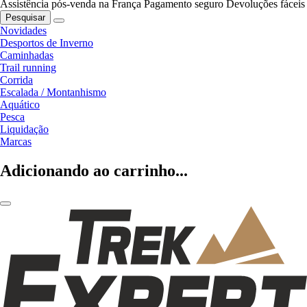
Assistência pós-venda na França
Pagamento seguro
Devoluções fáceis
Pesquisar
Novidades
Desportos de Inverno
Caminhadas
Trail running
Corrida
Escalada / Montanhismo
Aquático
Pesca
Liquidação
Marcas
Adicionando ao carrinho...