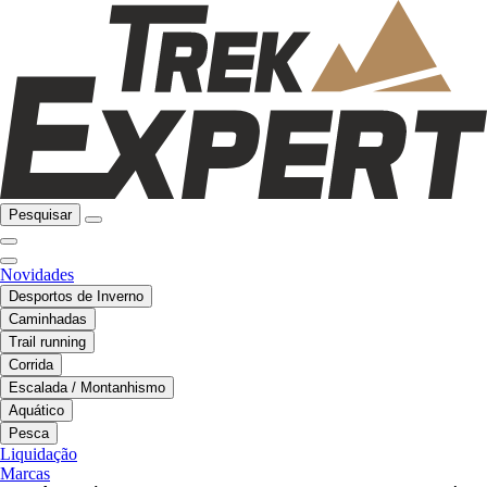
Pesquisar
Novidades
Desportos de Inverno
Caminhadas
Trail running
Corrida
Escalada / Montanhismo
Aquático
Pesca
Liquidação
Marcas